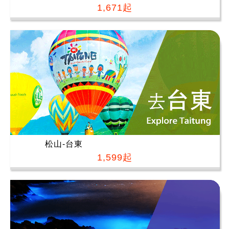
1,671起
松山-台東
1,599起