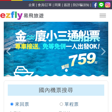
企業 |
會員/訂單 |
同業 |
簽證 |
防詐騙須知 |
Previous
Nex
國內機票搜尋
來回票
單程票