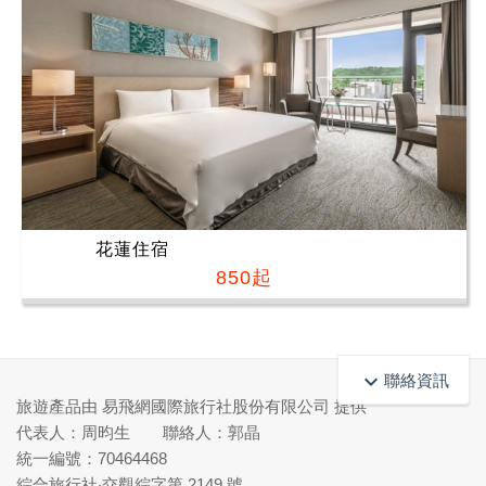
花蓮住宿
850起
keyboard_arrow_up
聯絡資訊
旅遊產品由 易飛網國際旅行社股份有限公司 提供
代表人：周昀生 聯絡人：郭晶
統一編號：70464468
綜合旅行社‧交觀綜字第 2149 號