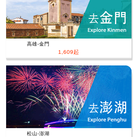
高雄-金門
1,609起
松山-澎湖